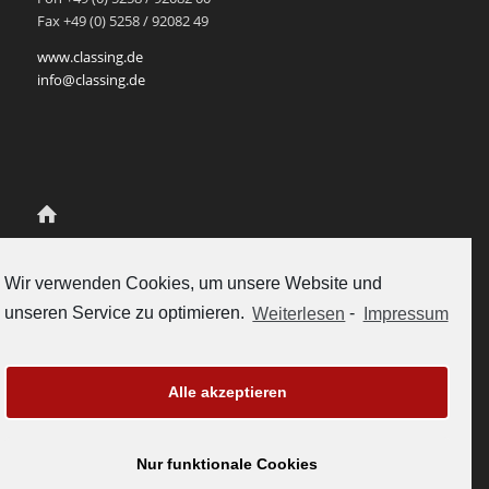
Fax +49 (0) 5258 / 92082 49
www.classing.de
info@classing.de
Class.Ing Ingenieur-Partnerschaft
für Mediendatenmanagement
Wir verwenden Cookies, um unsere Website und
Scherenschlich und Rukavina
unseren Service zu optimieren.
Weiterlesen
-
Impressum
Gubelstrasse 12
CH-6300 Zug, Schweiz
Tel. +41-41-5112558
vertrieb@classing.ch
Alle akzeptieren
www.classing.ch
Nur funktionale Cookies