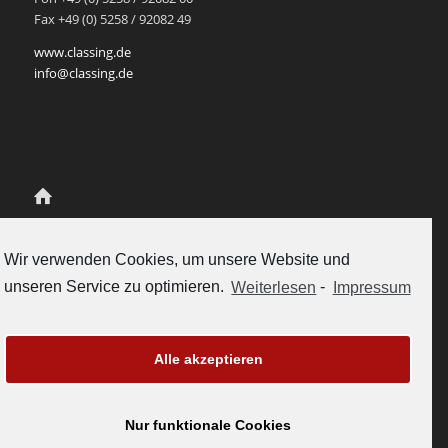
Fax +49 (0) 5258 / 92082 49
www.classing.de
info@classing.de
Class.Ing Ingenieur-Partnerschaft
für Mediendatenmanagement
Wir verwenden Cookies, um unsere Website und
Scherenschlich und Rukavina
unseren Service zu optimieren.
Weiterlesen
-
Impressum
Gubelstrasse 12
CH-6300 Zug, Schweiz
Tel. +41-41-5112558
vertrieb@classing.ch
Alle akzeptieren
www.classing.ch
Nur funktionale Cookies