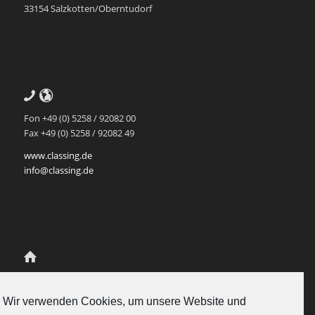
33154 Salzkotten/Oberntudorf
Fon +49 (0) 5258 / 92082 00
Fax +49 (0) 5258 / 92082 49
www.classing.de
info@classing.de
Class.Ing Ingenieur-Partnerschaft
für Mediendatenmanagement
Wir verwenden Cookies, um unsere Website und
Scherenschlich und Rukavina