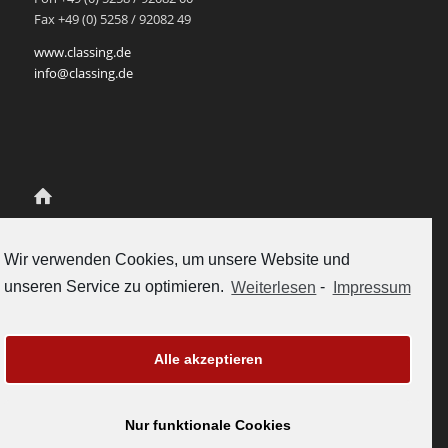
Fax +49 (0) 5258 / 92082 49
www.classing.de
info@classing.de
Class.Ing Ingenieur-Partnerschaft
für Mediendatenmanagement
Wir verwenden Cookies, um unsere Website und
Scherenschlich und Rukavina
unseren Service zu optimieren.
Weiterlesen
-
Impressum
Gubelstrasse 12
CH-6300 Zug, Schweiz
Tel. +41-41-5112558
vertrieb@classing.ch
Alle akzeptieren
www.classing.ch
Nur funktionale Cookies