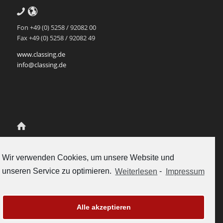
Fon +49 (0) 5258 / 92082 00
Fax +49 (0) 5258 / 92082 49
www.classing.de
info@classing.de
Class.Ing Ingenieur-Partnerschaft
für Mediendatenmanagement
Wir verwenden Cookies, um unsere Website und
Scherenschlich und Rukavina
unseren Service zu optimieren.
Weiterlesen
-
Impressum
Gubelstrasse 12
CH-6300 Zug, Schweiz
Tel. +41-41-5112558
vertrieb@classing.ch
Alle akzeptieren
www.classing.ch