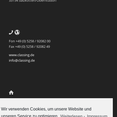
33154 Salzkotten/Oberntudorf
Fon +49 (0) 5258 / 92082 00
Fax +49 (0) 5258 / 92082 49
www.classing.de
info@classing.de
Class.Ing Ingenieur-Partnerschaft
für Mediendatenmanagement
Wir verwenden Cookies, um unsere Website und
Scherenschlich und Rukavina
unseren Service zu optimieren.
Weiterlesen
-
Impressum