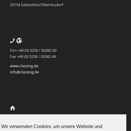
33154 Salzkotten/Oberntudorf
Fon +49 (0) 5258 / 92082 00
Fax +49 (0) 5258 / 92082 49
www.classing.de
info@classing.de
Class.Ing Ingenieur-Partnerschaft
für Mediendatenmanagement
Wir verwenden Cookies, um unsere Website und
Scherenschlich und Rukavina