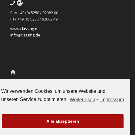
Fon +49 (0) 5258 / 92082 00
Fax +49 (0) 5258 / 92082 49
www.classing.de
info@classing.de
Class.Ing Ingenieur-Partnerschaft
für Mediendatenmanagement
Wir verwenden Cookies, um unsere Website und
Scherenschlich und Rukavina
unseren Service zu optimieren.
Weiterlesen
-
Impressum
Gubelstrasse 12
CH-6300 Zug, Schweiz
Tel. +41-41-5112558
vertrieb@classing.ch
Alle akzeptieren
www.classing.ch