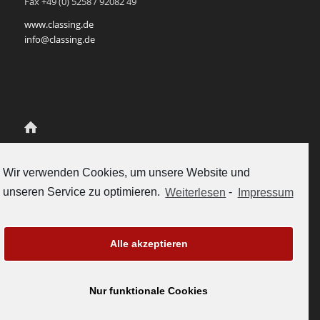
Fax +49 (0) 5258 / 92082 49
www.classing.de
info@classing.de
Class.Ing Ingenieur-Partnerschaft
für Mediendatenmanagement
Wir verwenden Cookies, um unsere Website und
Scherenschlich und Rukavina
unseren Service zu optimieren.
Weiterlesen
-
Impressum
Gubelstrasse 12
CH-6300 Zug, Schweiz
Tel. +41-41-5112558
vertrieb@classing.ch
Alle akzeptieren
www.classing.ch
Nur funktionale Cookies